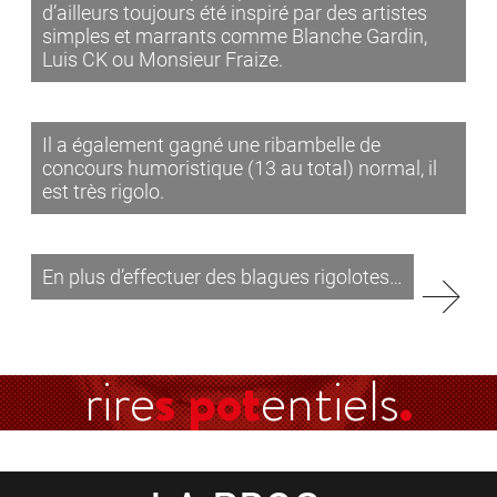
d’ailleurs toujours été inspiré par des artistes
simples et marrants comme Blanche Gardin,
Luis CK ou Monsieur Fraize.
Il a également gagné une ribambelle de
concours humoristique (13 au total) normal, il
est très rigolo.
En plus d’effectuer des blagues rigolotes…
rire
s pot
entiels