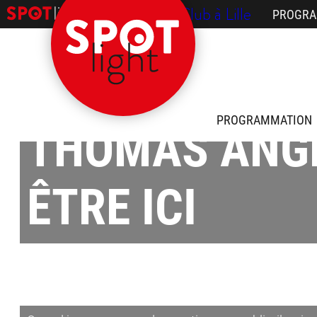
/ Le Comedy Club à Lille
PROGRA
PROGRAMMATION
THOMAS ANGE
ÊTRE ICI