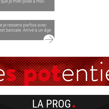
e que je m’en pose à moi-
 je ressens parfois avec
est bancale. Arrivé à un âge
e
s pot
enti
LA PROG