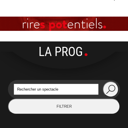
rire
s pot
entiels
LA PROG
FILTRER