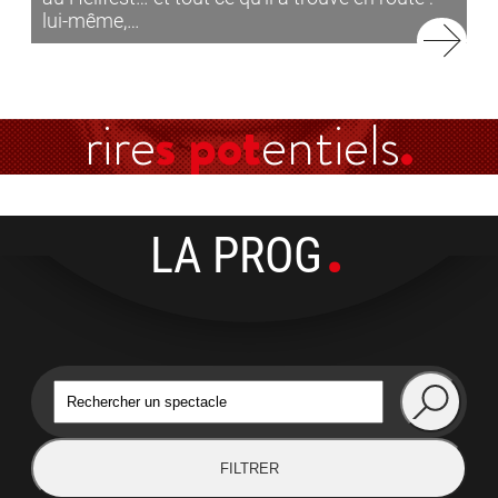
lui-même,…
rire
s pot
entiels
LA PROG
FILTRER