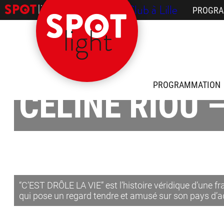
/ Le Comedy Club à Lille
PROGRA
PROGRAMMATION
CÉLINE RIOU –
“C’EST DRÔLE LA VIE” est l’histoire véridique d’une f
qui pose un regard tendre et amusé sur son pays d’ad