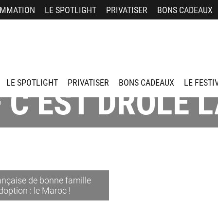
MMATION
LE SPOTLIGHT
PRIVATISER
BONS CADEAUX
LE SPOTLIGHT
PRIVATISER
BONS CADEAUX
LE FESTI
 C’EST DRÔLE L
rançaise de bonne famille
option : le Maroc !