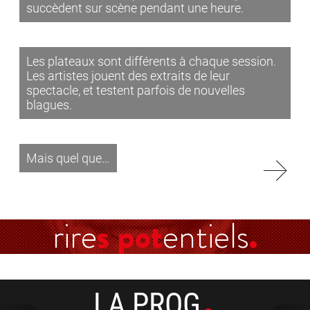
succèdent sur scène pendant une heure.
Les plateaux sont différents à chaque session.
Les artistes jouent des extraits de leur
spectacle, et testent parfois de nouvelles
blagues.
Mais quel que…
rire
s pot
entiels
LA PROG