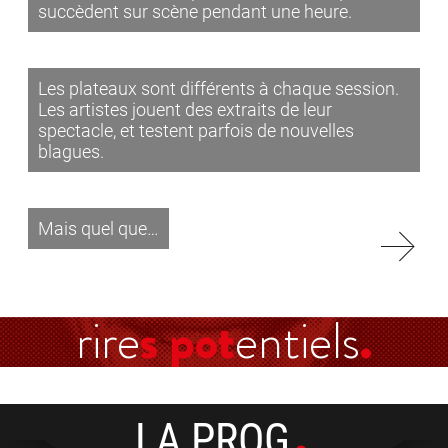
succèdent sur scène pendant une heure.
Les plateaux sont différents à chaque session.
Les artistes jouent des extraits de leur
spectacle, et testent parfois de nouvelles
blagues.
Mais quel que…
rire
s pot
entiels
LA PROG