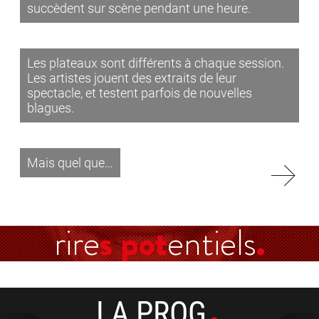
succèdent sur scène pendant une heure.
Les plateaux sont différents à chaque session.
Les artistes jouent des extraits de leur
spectacle, et testent parfois de nouvelles
blagues.
Mais quel que…
rire
s pot
entiels
LA PROG