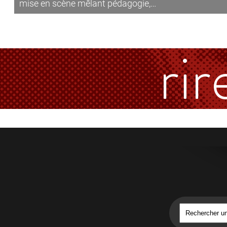
mise en scène mêlant pédagogie,…
rir