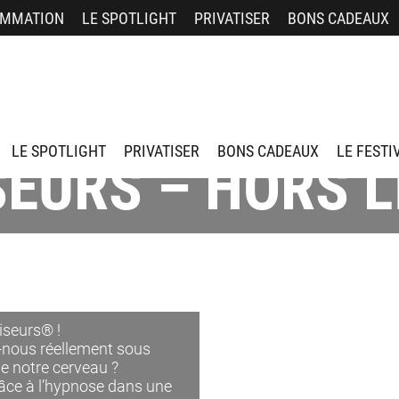
MMATION
LE SPOTLIGHT
PRIVATISER
BONS CADEAUX
LE SPOTLIGHT
PRIVATISER
BONS CADEAUX
LE FESTI
EURS – HORS L
iseurs® !
-nous réellement sous
de notre cerveau ?
grâce à l’hypnose dans une