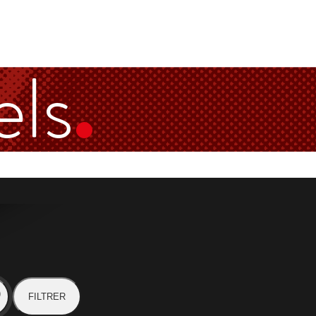
els
FILTRER