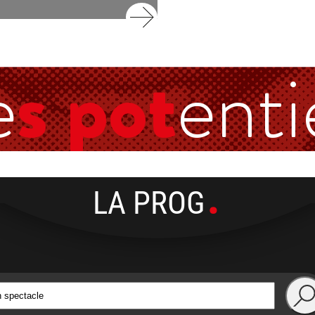
e
s pot
enti
LA PROG