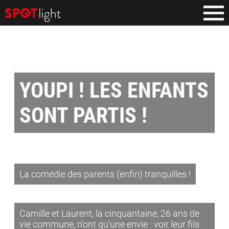
YOUPI ! LES ENFANTS
SONT PARTIS !
La comédie des parents (enfin) tranquilles !
Camille et Laurent, la cinquantaine, 26 ans de
vie commune, n’ont qu’une envie : voir leur fils